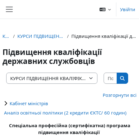
Перейти до головного вмісту
Увійти
Бокова панель
Курси
КУРСИ ПІДВИЩЕННЯ КВАЛІФІКАЦІЇ
Підвищення кваліфікації державних службовців
Підвищення кваліфікації
державних службовців
Пошук ку
Категорії курсів
Пошук 
Розгорнути всі
Кабінет міністрів
Аналіз освітньої політики (2 кредити ЄКТС/ 60 годин)
Спеціальна професійна (сертифікатна) програма
підвищення кваліфікації