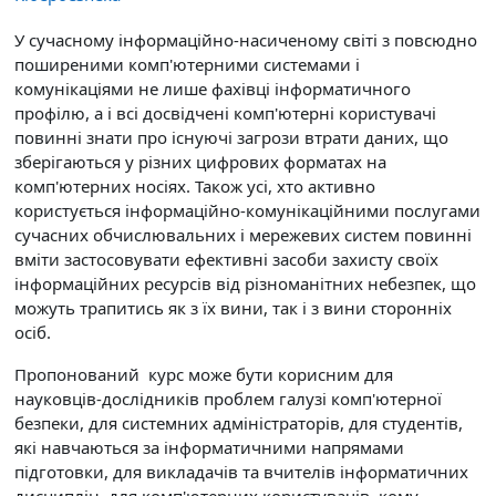
У сучасному інформаційно-насиченому світі з повсюдно
поширеними комп'ютерними системами і
комунікаціями не лише фахівці інформатичного
профілю, а і всі досвідчені комп'ютерні користувачі
повинні знати про існуючі загрози втрати даних, що
зберігаються у різних цифрових форматах на
комп'ютерних носіях. Також усі, хто активно
користується інформаційно-комунікаційними послугами
сучасних обчислювальних і мережевих систем повинні
вміти застосовувати ефективні засоби захисту своїх
інформаційних ресурсів від різноманітних небезпек, що
можуть трапитись як з їх вини, так і з вини сторонніх
осіб.
Пропонований курс може бути корисним для
науковців-дослідників проблем галузі комп'ютерної
безпеки, для системних адміністраторів, для студентів,
які навчаються за інформатичними напрямами
підготовки, для викладачів та вчителів інформатичних
дисциплін, для комп'ютерних користувачів, кому