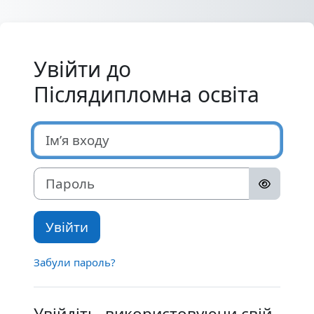
Перейти до головного вмісту
Увійти до
Післядипломна освіта
Ім’я входу
Пароль
Увійти
Забули пароль?
Увійдіть, використовуючи свій