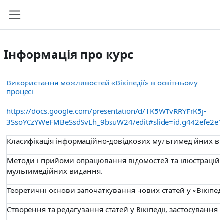
Перейти до головного вмісту
Бокова панель
Інформація про курс
Використання можливостей «Вікіпедії» в освітньому
процесі
https://docs.google.com/presentation/d/1K5WTvRRYFrK5j-
3SsoYCzYWeFMBeSsdSvLh_9bsuW24/edit#slide=id.g442efe2e
Класифікація інформаційно-довідкових мультимедійних ви
Методи і прийоми опрацювання відомостей та ілюстрацій
мультимедійних видання.
Теоретичні основи започаткування нових статей у «Вікіпед
Створення та редагування статей у Вікіпедії, застосування 